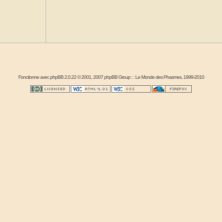
Fonctionne avec
phpBB
2.0.22 © 2001, 2007 phpBB Group : :
Le Monde des Phasmes
, 1999-2010