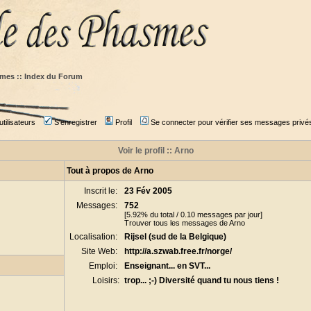
mes :: Index du Forum
tilisateurs
S'enregistrer
Profil
Se connecter pour vérifier ses messages privé
Voir le profil :: Arno
Tout à propos de Arno
Inscrit le:
23 Fév 2005
Messages:
752
[5.92% du total / 0.10 messages par jour]
Trouver tous les messages de Arno
Localisation:
Rijsel (sud de la Belgique)
Site Web:
http://a.szwab.free.fr/norge/
Emploi:
Enseignant... en SVT...
Loisirs:
trop... ;-) Diversité quand tu nous tiens !