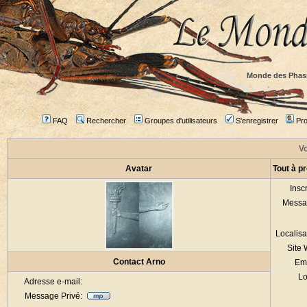
Monde des Phas
FAQ
Rechercher
Groupes d'utilisateurs
S'enregistrer
Prof
Vo
Avatar
Tout à p
Inscr
Messa
Localisa
Site
Contact Arno
Em
Lo
Adresse e-mail:
Message Privé: