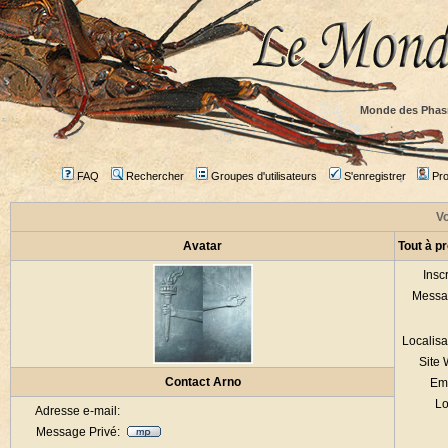
Monde des Phas
FAQ
Rechercher
Groupes d'utilisateurs
S'enregistrer
Prof
Vo
Avatar
Tout à p
Inscr
Messa
Localisa
Site
Contact Arno
Em
Lo
Adresse e-mail:
Message Privé: