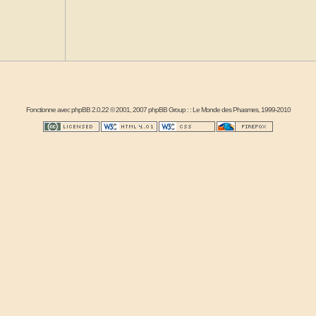
Fonctionne avec
phpBB
2.0.22 © 2001, 2007 phpBB Group : :
Le Monde des Phasmes
, 1999-2010