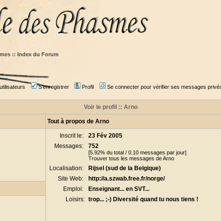
mes :: Index du Forum
tilisateurs
S'enregistrer
Profil
Se connecter pour vérifier ses messages privé
Voir le profil :: Arno
Tout à propos de Arno
Inscrit le:
23 Fév 2005
Messages:
752
[5.92% du total / 0.10 messages par jour]
Trouver tous les messages de Arno
Localisation:
Rijsel (sud de la Belgique)
Site Web:
http://a.szwab.free.fr/norge/
Emploi:
Enseignant... en SVT...
Loisirs:
trop... ;-) Diversité quand tu nous tiens !