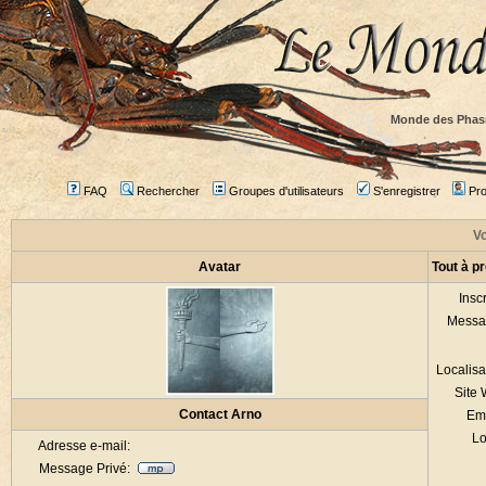
Monde des Phas
FAQ
Rechercher
Groupes d'utilisateurs
S'enregistrer
Prof
Vo
Avatar
Tout à p
Inscr
Messa
Localisa
Site
Contact Arno
Em
Lo
Adresse e-mail:
Message Privé: