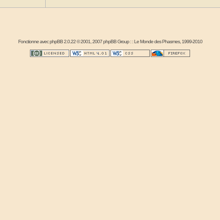
Fonctionne avec
phpBB
2.0.22 © 2001, 2007 phpBB Group : :
Le Monde des Phasmes
, 1999-2010