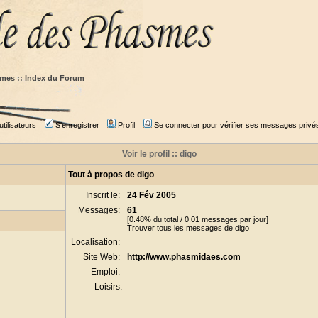
mes :: Index du Forum
tilisateurs
S'enregistrer
Profil
Se connecter pour vérifier ses messages privé
Voir le profil :: digo
Tout à propos de digo
Inscrit le:
24 Fév 2005
Messages:
61
[0.48% du total / 0.01 messages par jour]
Trouver tous les messages de digo
Localisation:
Site Web:
http://www.phasmidaes.com
Emploi:
Loisirs: