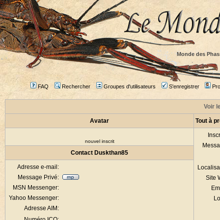
Monde des Phas
FAQ
Rechercher
Groupes d'utilisateurs
S'enregistrer
Prof
Voir l
Avatar
Tout à p
Inscr
nouvel inscrit
Messa
Contact Duskthan85
Adresse e-mail:
Localisa
Message Privé:
Site
MSN Messenger:
Em
Yahoo Messenger:
Lo
Adresse AIM:
Numéro ICQ: