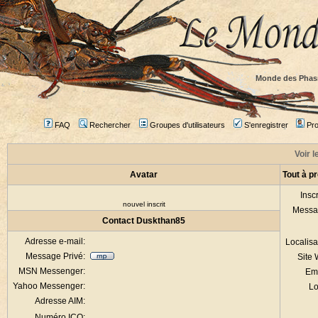
Monde des Phas
FAQ
Rechercher
Groupes d'utilisateurs
S'enregistrer
Prof
Voir l
Avatar
Tout à p
Inscr
nouvel inscrit
Messa
Contact Duskthan85
Adresse e-mail:
Localisa
Message Privé:
Site
MSN Messenger:
Em
Yahoo Messenger:
Lo
Adresse AIM:
Numéro ICQ: