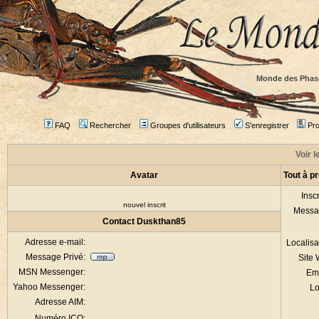
Monde des Phas
FAQ
Rechercher
Groupes d'utilisateurs
S'enregistrer
Prof
Voir l
Avatar
Tout à p
Inscr
nouvel inscrit
Messa
Contact Duskthan85
Adresse e-mail:
Localisa
Message Privé:
Site
MSN Messenger:
Em
Yahoo Messenger:
Lo
Adresse AIM:
Numéro ICQ: