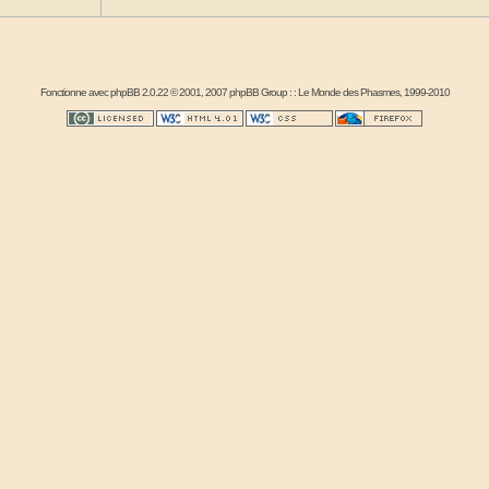
Fonctionne avec
phpBB
2.0.22 © 2001, 2007 phpBB Group : :
Le Monde des Phasmes
, 1999-2010