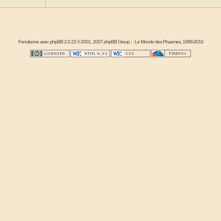
Fonctionne avec
phpBB
2.0.22 © 2001, 2007 phpBB Group : :
Le Monde des Phasmes
, 1999-2010