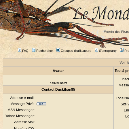
Monde des Phas
FAQ
Rechercher
Groupes d'utilisateurs
S'enregistrer
Prof
Voir l
Avatar
Tout à p
Inscr
nouvel inscrit
Messa
Contact Duskthan85
Adresse e-mail:
Localisa
Message Privé:
Site
MSN Messenger:
Em
Yahoo Messenger:
Lo
Adresse AIM:
Numéro ICQ: