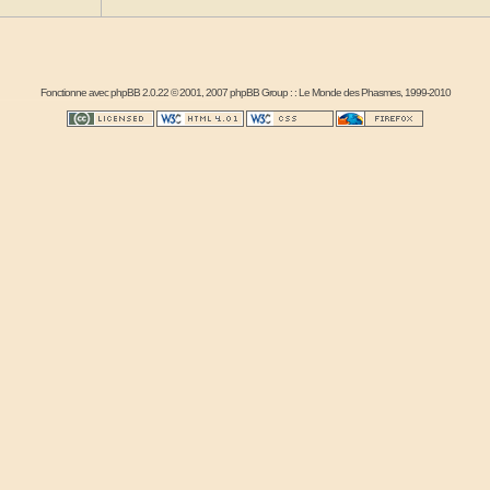
Fonctionne avec
phpBB
2.0.22 © 2001, 2007 phpBB Group : :
Le Monde des Phasmes
, 1999-2010