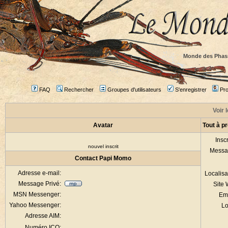
Monde des Phas
FAQ
Rechercher
Groupes d'utilisateurs
S'enregistrer
Prof
Voir 
Avatar
Tout à p
Inscr
nouvel inscrit
Messa
Contact Papi Momo
Adresse e-mail:
Localisa
Message Privé:
Site
MSN Messenger:
Em
Yahoo Messenger:
Lo
Adresse AIM:
Numéro ICQ: