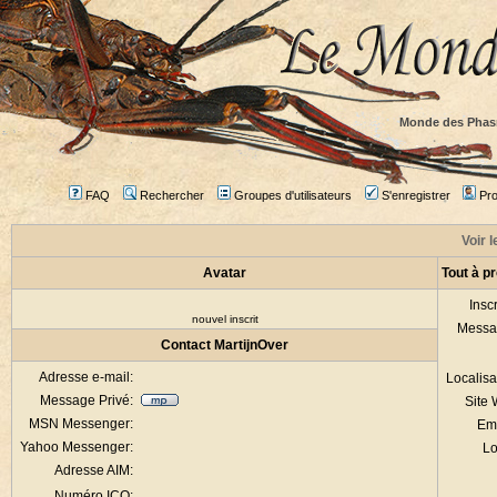
Monde des Phas
FAQ
Rechercher
Groupes d'utilisateurs
S'enregistrer
Prof
Voir l
Avatar
Tout à p
Inscr
nouvel inscrit
Messa
Contact MartijnOver
Adresse e-mail:
Localisa
Message Privé:
Site
MSN Messenger:
Em
Yahoo Messenger:
Lo
Adresse AIM:
Numéro ICQ: