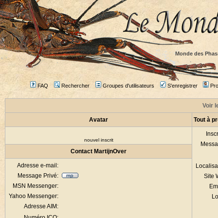
Monde des Phas
FAQ
Rechercher
Groupes d'utilisateurs
S'enregistrer
Prof
Voir l
Avatar
Tout à p
Inscr
nouvel inscrit
Messa
Contact MartijnOver
Adresse e-mail:
Localisa
Message Privé:
Site
MSN Messenger:
Em
Yahoo Messenger:
Lo
Adresse AIM:
Numéro ICQ: