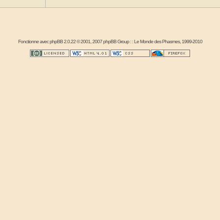
Fonctionne avec
phpBB
2.0.22 © 2001, 2007 phpBB Group : :
Le Monde des Phasmes
, 1999-2010