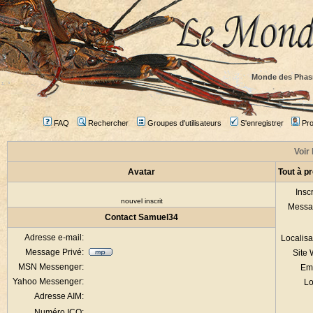
Monde des Phas
FAQ
Rechercher
Groupes d'utilisateurs
S'enregistrer
Prof
Voir 
Avatar
Tout à p
Inscr
nouvel inscrit
Messa
Contact Samuel34
Adresse e-mail:
Localisa
Message Privé:
Site
MSN Messenger:
Em
Yahoo Messenger:
Lo
Adresse AIM:
Numéro ICQ: