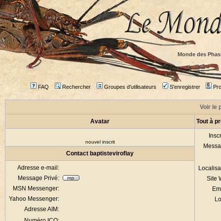
Monde des Phas
FAQ
Rechercher
Groupes d'utilisateurs
S'enregistrer
Prof
Voir le 
Avatar
Tout à p
Inscr
nouvel inscrit
Messa
Contact baptisteviroflay
Adresse e-mail:
Localisa
Message Privé:
Site
MSN Messenger:
Em
Yahoo Messenger:
Lo
Adresse AIM:
Numéro ICQ: