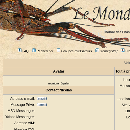
Monde des Phas
FAQ
Rechercher
Groupes d'utilisateurs
S'enregistrer
Prof
Voir
Avatar
Tout à p
Inscr
membre régulier
Messa
Contact Nicolas
Adresse e-mail:
Localisa
Message Privé:
Site
MSN Messenger:
Em
Yahoo Messenger:
Lo
Adresse AIM:
Numéro ICQ: