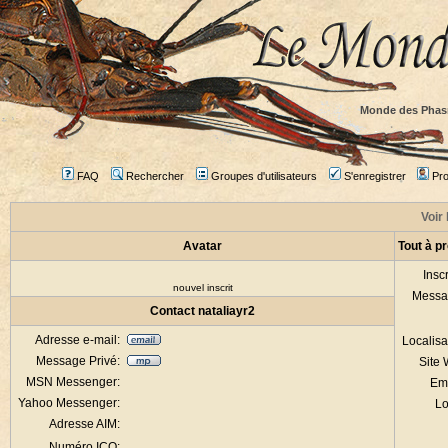
Monde des Phas
FAQ
Rechercher
Groupes d'utilisateurs
S'enregistrer
Prof
Voir 
Avatar
Tout à p
Inscr
nouvel inscrit
Messa
Contact nataliayr2
Adresse e-mail:
Localisa
Message Privé:
Site
MSN Messenger:
Em
Yahoo Messenger:
Lo
Adresse AIM:
Numéro ICQ: