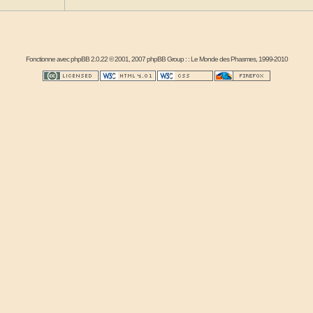
Fonctionne avec
phpBB
2.0.22 © 2001, 2007 phpBB Group : :
Le Monde des Phasmes
, 1999-2010