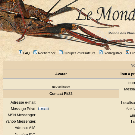
Monde des Phas
FAQ
Rechercher
Groupes d'utilisateurs
S'enregistrer
Prof
Vo
Avatar
Tout à p
Inscr
nouvel inscrit
Messa
Contact Pit22
Adresse e-mail:
Localisa
Message Privé:
Site
MSN Messenger:
Em
Yahoo Messenger:
Lo
Adresse AIM:
Numéro ICQ: