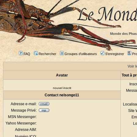
Monde des Phas
FAQ
Rechercher
Groupes d'utilisateurs
S'enregistrer
Prof
Voir 
Avatar
Tout à p
Inscr
nouvel inscrit
Messa
Contact nelsongo11
Adresse e-mail:
Localisa
Message Privé:
Site
MSN Messenger:
Em
Yahoo Messenger:
Lo
Adresse AIM:
Numéro ICQ: