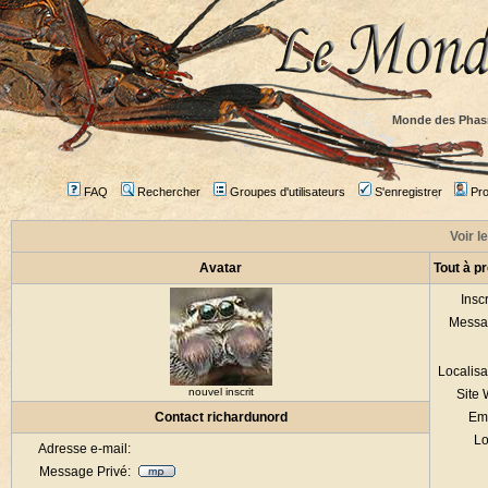
Monde des Phas
FAQ
Rechercher
Groupes d'utilisateurs
S'enregistrer
Prof
Voir l
Avatar
Tout à p
Inscr
Messa
Localisa
nouvel inscrit
Site
Contact richardunord
Em
Lo
Adresse e-mail:
Message Privé: