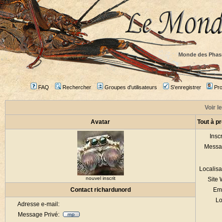
Monde des Phas
FAQ
Rechercher
Groupes d'utilisateurs
S'enregistrer
Prof
Voir l
Avatar
Tout à p
Inscr
Messa
Localisa
nouvel inscrit
Site
Contact richardunord
Em
Lo
Adresse e-mail:
Message Privé: