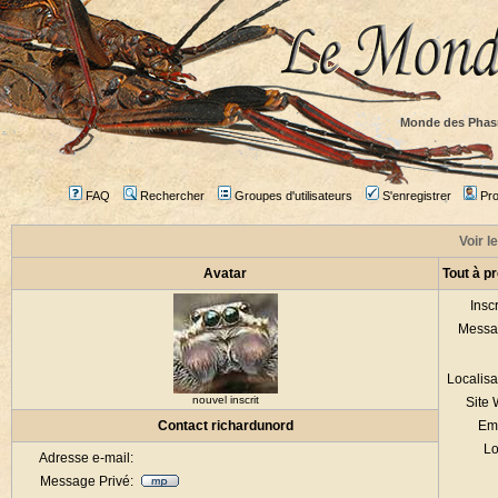
Monde des Phas
FAQ
Rechercher
Groupes d'utilisateurs
S'enregistrer
Prof
Voir l
Avatar
Tout à p
Inscr
Messa
Localisa
nouvel inscrit
Site
Contact richardunord
Em
Lo
Adresse e-mail:
Message Privé: