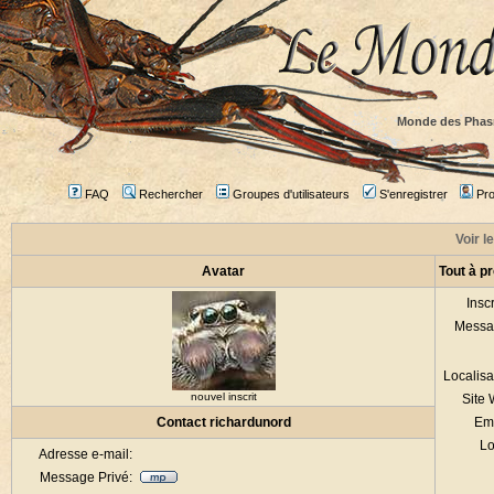
Monde des Phas
FAQ
Rechercher
Groupes d'utilisateurs
S'enregistrer
Prof
Voir l
Avatar
Tout à p
Inscr
Messa
Localisa
nouvel inscrit
Site
Contact richardunord
Em
Lo
Adresse e-mail:
Message Privé: