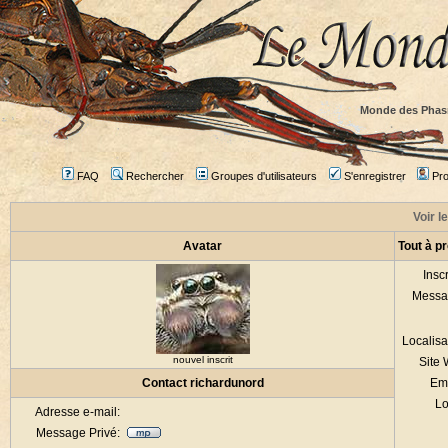
Monde des Phas
FAQ
Rechercher
Groupes d'utilisateurs
S'enregistrer
Prof
Voir l
Avatar
Tout à p
Inscr
Messa
Localisa
nouvel inscrit
Site
Contact richardunord
Em
Lo
Adresse e-mail:
Message Privé: