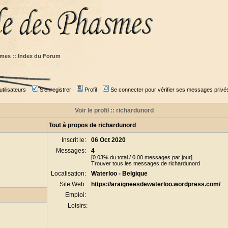
mes :: Index du Forum
tilisateurs
S'enregistrer
Profil
Se connecter pour vérifier ses messages privé
Voir le profil :: richardunord
Tout à propos de richardunord
Inscrit le:
06 Oct 2020
Messages:
4
[0.03% du total / 0.00 messages par jour]
Trouver tous les messages de richardunord
Localisation:
Waterloo - Belgique
Site Web:
https://araigneesdewaterloo.wordpress.com/
Emploi:
Loisirs: