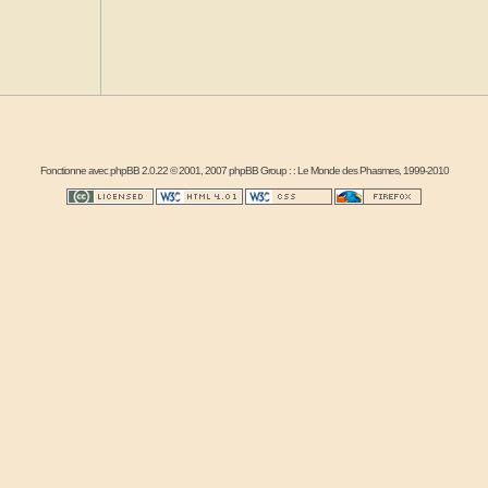
Fonctionne avec
phpBB
2.0.22 © 2001, 2007 phpBB Group : :
Le Monde des Phasmes
, 1999-2010