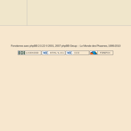
Fonctionne avec
phpBB
2.0.22 © 2001, 2007 phpBB Group : :
Le Monde des Phasmes
, 1999-2010