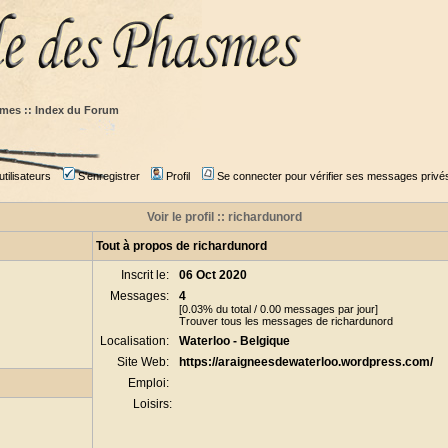
mes :: Index du Forum
tilisateurs
S'enregistrer
Profil
Se connecter pour vérifier ses messages privé
Voir le profil :: richardunord
Tout à propos de richardunord
Inscrit le:
06 Oct 2020
Messages:
4
[0.03% du total / 0.00 messages par jour]
Trouver tous les messages de richardunord
Localisation:
Waterloo - Belgique
Site Web:
https://araigneesdewaterloo.wordpress.com/
Emploi:
Loisirs: