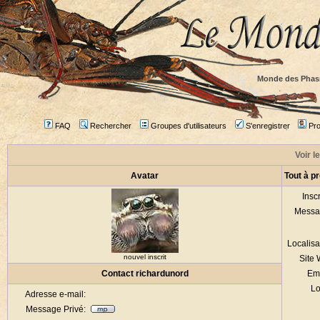
Monde des Phas
FAQ
Rechercher
Groupes d'utilisateurs
S'enregistrer
Prof
Voir l
Avatar
Tout à p
Inscr
Messa
Localisa
nouvel inscrit
Site
Contact richardunord
Em
Lo
Adresse e-mail:
Message Privé: