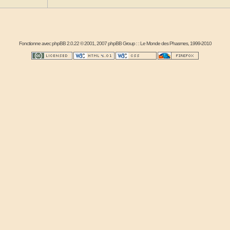
Fonctionne avec
phpBB
2.0.22 © 2001, 2007 phpBB Group : :
Le Monde des Phasmes
, 1999-2010