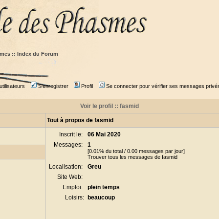
mes :: Index du Forum
tilisateurs
S'enregistrer
Profil
Se connecter pour vérifier ses messages privé
Voir le profil :: fasmid
Tout à propos de fasmid
Inscrit le:
06 Mai 2020
Messages:
1
[0.01% du total / 0.00 messages par jour]
Trouver tous les messages de fasmid
Localisation:
Greu
Site Web:
Emploi:
plein temps
Loisirs:
beaucoup