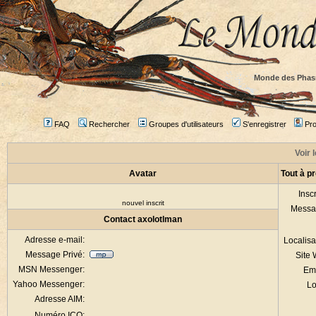
Monde des Phas
FAQ
Rechercher
Groupes d'utilisateurs
S'enregistrer
Prof
Voir 
Avatar
Tout à p
Inscr
nouvel inscrit
Messa
Contact axolotlman
Adresse e-mail:
Localisa
Message Privé:
Site
MSN Messenger:
Em
Yahoo Messenger:
Lo
Adresse AIM:
Numéro ICQ: