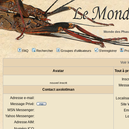
Monde des Phas
FAQ
Rechercher
Groupes d'utilisateurs
S'enregistrer
Prof
Voir 
Avatar
Tout à p
Inscr
nouvel inscrit
Messa
Contact axolotlman
Adresse e-mail:
Localisa
Message Privé:
Site
MSN Messenger:
Em
Yahoo Messenger:
Lo
Adresse AIM:
Numéro ICQ: