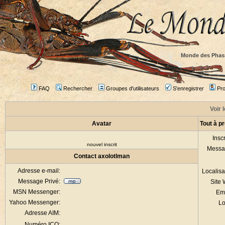
Monde des Phas
FAQ
Rechercher
Groupes d'utilisateurs
S'enregistrer
Prof
Voir 
Avatar
Tout à p
Inscr
nouvel inscrit
Messa
Contact axolotlman
Adresse e-mail:
Localisa
Message Privé:
Site
MSN Messenger:
Em
Yahoo Messenger:
Lo
Adresse AIM:
Numéro ICQ: