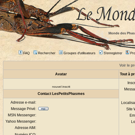
Monde des Phas
FAQ
Rechercher
Groupes d'utilisateurs
S'enregistrer
Prof
Voir le p
Avatar
Tout à p
Inscr
nouvel inscrit
Messa
Contact LesPetitsPhasmes
Adresse e-mail:
Localisa
Message Privé:
Site
MSN Messenger:
Em
Yahoo Messenger:
Lo
Adresse AIM:
Numéro ICQ: