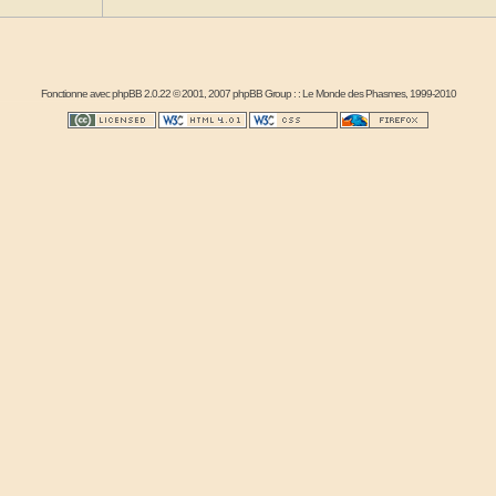
Fonctionne avec
phpBB
2.0.22 © 2001, 2007 phpBB Group : :
Le Monde des Phasmes
, 1999-2010