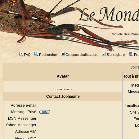
Monde des Phas
FAQ
Rechercher
Groupes d'utilisateurs
S'enregistrer
Prof
Voir 
Avatar
Tout à 
Inscr
nouvel inscrit
Messa
Contact Jophasme
Adresse e-mail:
Localisa
Message Privé:
Site
MSN Messenger:
Em
Yahoo Messenger:
Lo
Adresse AIM:
Numéro ICQ: