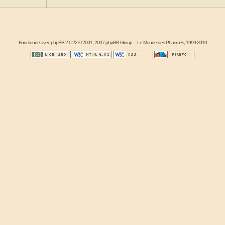
Fonctionne avec
phpBB
2.0.22 © 2001, 2007 phpBB Group : :
Le Monde des Phasmes
, 1999-2010