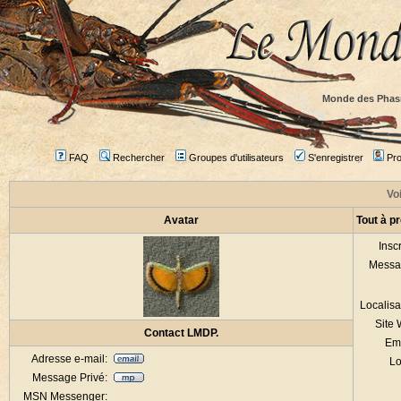
Monde des Phas
FAQ
Rechercher
Groupes d'utilisateurs
S'enregistrer
Prof
Voi
Avatar
Tout à p
Inscr
Messa
Localisa
Site
Contact LMDP.
Em
Adresse e-mail:
Lo
Message Privé:
MSN Messenger: