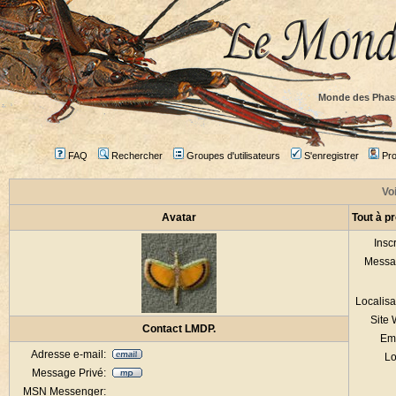
Monde des Phas
FAQ
Rechercher
Groupes d'utilisateurs
S'enregistrer
Prof
Voi
Avatar
Tout à p
Inscr
Messa
Localisa
Site
Contact LMDP.
Em
Adresse e-mail:
Lo
Message Privé:
MSN Messenger: