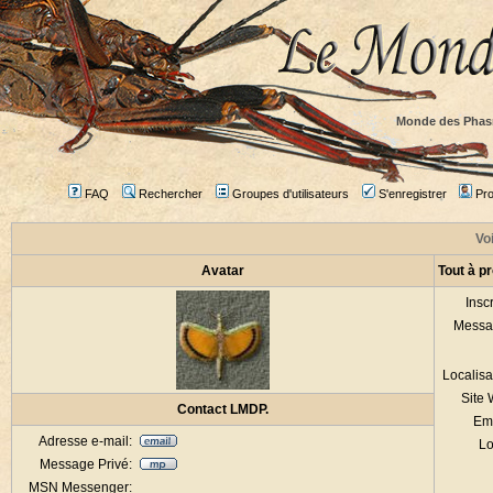
Monde des Phas
FAQ
Rechercher
Groupes d'utilisateurs
S'enregistrer
Prof
Voi
Avatar
Tout à p
Inscr
Messa
Localisa
Site
Contact LMDP.
Em
Adresse e-mail:
Lo
Message Privé:
MSN Messenger: