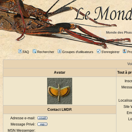
Monde des Phas
FAQ
Rechercher
Groupes d'utilisateurs
S'enregistrer
Prof
Voi
Avatar
Tout à p
Inscr
Messa
Localisa
Site
Contact LMDP.
Em
Adresse e-mail:
Lo
Message Privé:
MSN Messenger: