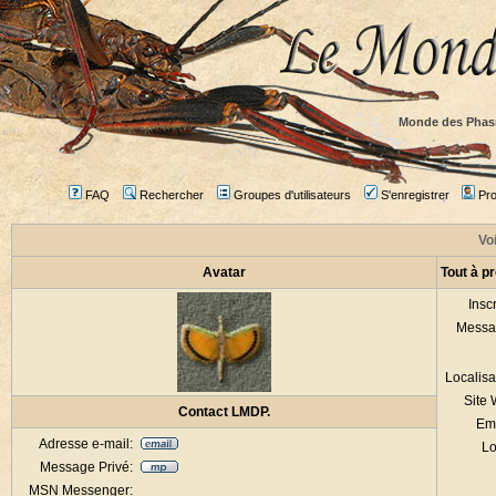
Monde des Phas
FAQ
Rechercher
Groupes d'utilisateurs
S'enregistrer
Prof
Voi
Avatar
Tout à p
Inscr
Messa
Localisa
Site
Contact LMDP.
Em
Adresse e-mail:
Lo
Message Privé:
MSN Messenger: