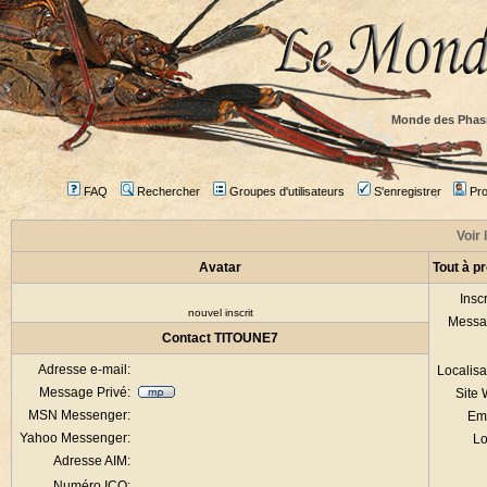
Monde des Phas
FAQ
Rechercher
Groupes d'utilisateurs
S'enregistrer
Prof
Voir 
Avatar
Tout à p
Inscr
nouvel inscrit
Messa
Contact TITOUNE7
Adresse e-mail:
Localisa
Message Privé:
Site
MSN Messenger:
Em
Yahoo Messenger:
Lo
Adresse AIM:
Numéro ICQ: