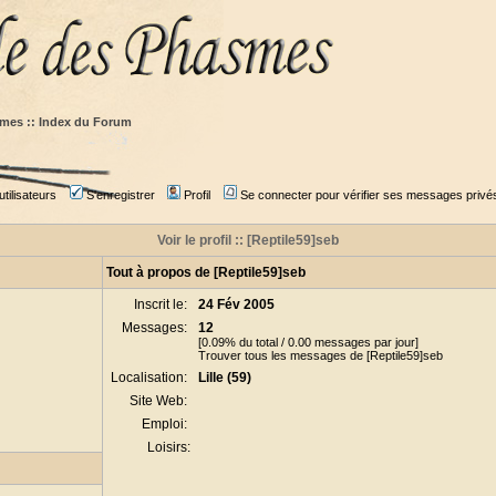
mes :: Index du Forum
tilisateurs
S'enregistrer
Profil
Se connecter pour vérifier ses messages privé
Voir le profil :: [Reptile59]seb
Tout à propos de [Reptile59]seb
Inscrit le:
24 Fév 2005
Messages:
12
[0.09% du total / 0.00 messages par jour]
Trouver tous les messages de [Reptile59]seb
Localisation:
Lille (59)
Site Web:
Emploi:
Loisirs: