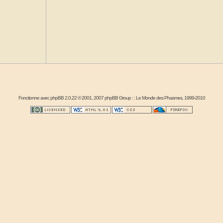
Fonctionne avec
phpBB
2.0.22 © 2001, 2007 phpBB Group : :
Le Monde des Phasmes
, 1999-2010