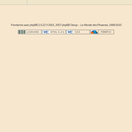
Fonctionne avec
phpBB
2.0.22 © 2001, 2007 phpBB Group : :
Le Monde des Phasmes
, 1999-2010