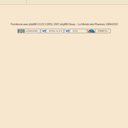
Fonctionne avec
phpBB
2.0.22 © 2001, 2007 phpBB Group : :
Le Monde des Phasmes
, 1999-2010