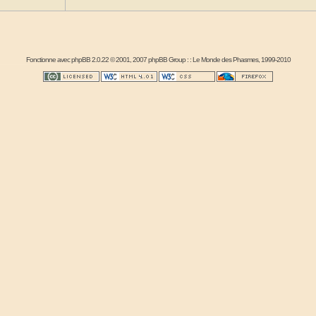
Fonctionne avec
phpBB
2.0.22 © 2001, 2007 phpBB Group : :
Le Monde des Phasmes
, 1999-2010